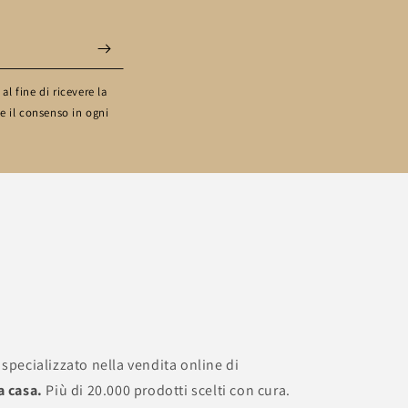
l fine di ricevere la
e il consenso in ogni
pecializzato nella vendita online di
a casa.
Più di 20.000 prodotti scelti con cura.