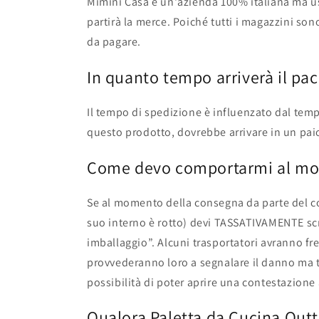
Mimini Casa è un'azienda 100% italiana ma us
partirà la merce. Poiché tutti i magazzini s
da pagare.
In quanto tempo arriverà il pa
Il tempo di spedizione è influenzato dal tempo
questo prodotto, dovrebbe arrivare in un paio
Come devo comportarmi al mom
Se al momento della consegna da parte del co
suo interno è rotto) devi TASSATIVAMENTE scri
imballaggio”. Alcuni trasportatori avranno fr
provvederanno loro a segnalare il danno ma tu
possibilità di poter aprire una contestazione 
Qualora Paletta da Cucina Qutt