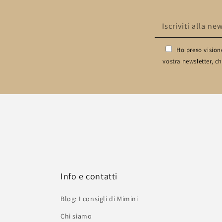
Iscriviti alla ne
Ho preso visione
vostra newsletter, c
Info e contatti
Blog: I consigli di Mimini
Chi siamo