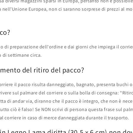
a diversi magazzini sparsi in Europa, pertanto non è possibil
ono nell’Unione Europea, non ci saranno sorprese di prezzi al
cco?
 di preparazione dell'ordine e dai giorni che impiega il corrier
 di settimane circa.
ento del ritiro del pacco?
rriere il pacco risulta danneggiato, bagnato, presenta buchi o
vere sul palmare del corriere o sulla bolla di consegna: “Ritir
etta di andar via, diranno che il pacco è integro, che non è ne
tto ciò è falso! Se NON scrivi di persona questa frase sul pal
al corriere in caso di merce danneggiata durante il trasporto.
in Legno Lama diritta (30,5 x 6 cm) non do