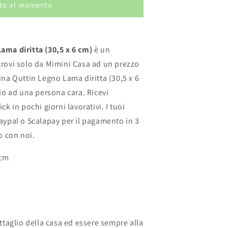
to al momento
ama diritta (30,5 x 6 cm)
è un
trovi solo da Mimini Casa ad un prezzo
ina Quttin Legno Lama diritta (30,5 x 6
alo ad una persona cara. Ricevi
k in pochi giorni lavorativi. I tuoi
aypal o Scalapay per il pagamento in 3
o con noi.
 cm
ettaglio della casa ed essere sempre alla