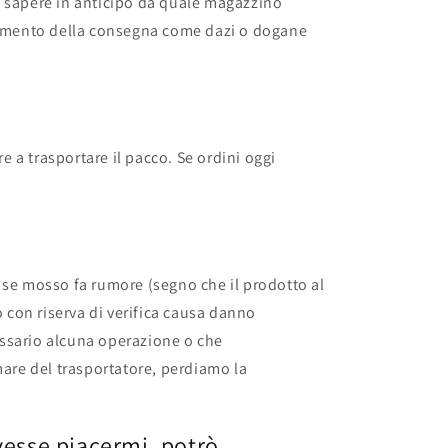
e sapere in anticipo da quale magazzino
 momento della consegna come dazi o dogane
e a trasportare il pacco. Se ordini oggi
 se mosso fa rumore (segno che il prodotto al
o con riserva di verifica causa danno
cessario alcuna operazione o che
mare del trasportatore, perdiamo la
vesse piacermi, potrò