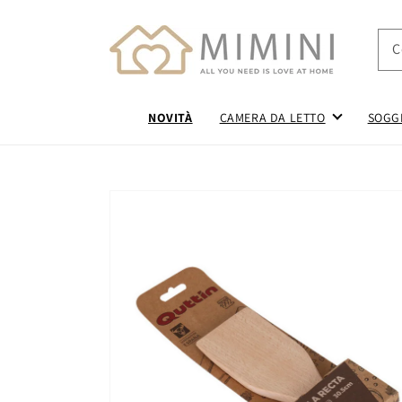
Vai
direttamente
ai contenuti
C
NOVITÀ
CAMERA DA LETTO
SOGG